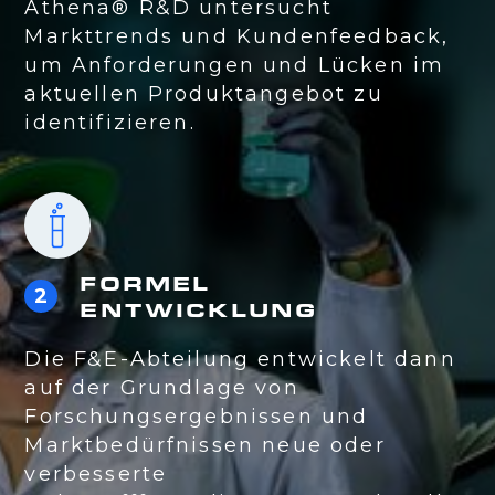
Athena® R&D untersucht
Markttrends und Kundenfeedback,
um Anforderungen und Lücken im
aktuellen Produktangebot zu
identifizieren.
FORMEL
2
ENTWICKLUNG
Die F&E-Abteilung entwickelt dann
auf der Grundlage von
Forschungsergebnissen und
Marktbedürfnissen neue oder
verbesserte