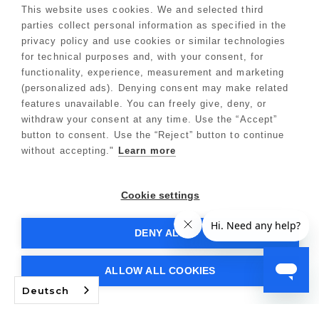
Verfahren
This website uses cookies. We and selected third
Etiketten & SDS-Blätter
parties collect personal information as specified in the
Blog
privacy policy and use cookies or similar technologies
for technical purposes and, with your consent, for
Growers Hub™
functionality, experience, measurement and marketing
(personalized ads). Denying consent may make related
Formulare
features unavailable. You can freely give, deny, or
Händler Bewerbung
withdraw your consent at any time. Use the “Accept”
Kommerzieller Züchter
button to consent. Use the “Reject” button to continue
without accepting."
Learn more
Rückgabepolitik
Datenschutzrichtlinien
Cookie settings
Nutzungsbedingungen
Rechtliches
DENY ALL
Lageplan
Vereinigte Staaten
ALLOW ALL COOKIES
Copyright © 2026 Athena® Ag. Alle Rechte vorbehalten.
Deutsch